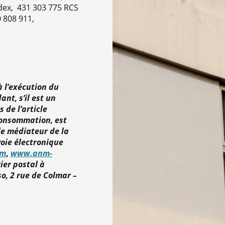
ex, 431 303 775 RCS
0 808 911,
à l’exécution du
nt, s’il est un
 de l’article
consommation, est
 le médiateur de la
oie électronique
om
,
www.anm-
rier postal à
o, 2 rue de Colmar –